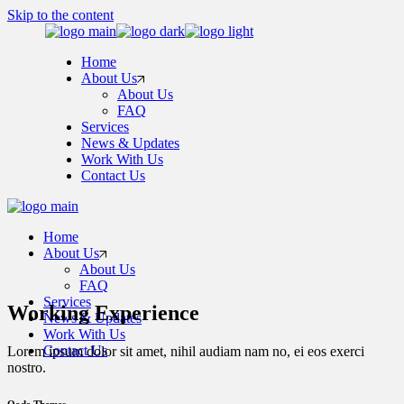
Skip to the content
Home
About Us
About Us
FAQ
Services
News & Updates
Work With Us
Contact Us
Home
About Us
About Us
FAQ
Services
Working Experience
News & Updates
Work With Us
Contact Us
Lorem ipsum dolor sit amet, nihil audiam nam no, ei eos exerci
nostro.
Qode Themes