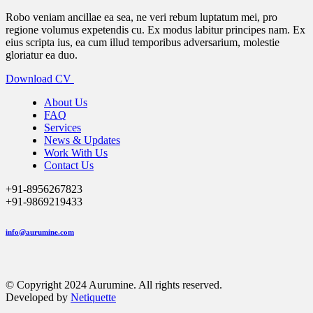
Robo veniam ancillae ea sea, ne veri rebum luptatum mei, pro
regione volumus expetendis cu. Ex modus labitur principes nam. Ex
eius scripta ius, ea cum illud temporibus adversarium, molestie
gloriatur ea duo.
Download CV
About Us
FAQ
Services
News & Updates
Work With Us
Contact Us
+91-8956267823
+91-9869219433
info@aurumine.com
© Copyright 2024 Aurumine. All rights reserved.
Developed by
Netiquette